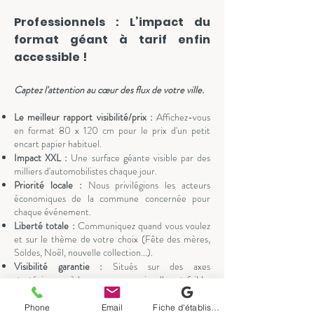
Professionnels : L’impact du
format géant à tarif enfin
accessible !
Captez l'attention au cœur des flux de votre ville.
Le meilleur rapport visibilité/prix :
Affichez-vous
en format 80 x 120 cm pour le prix d'un petit
encart papier habituel.
Impact XXL :
Une surface géante visible par des
milliers d'automobilistes chaque jour.
Priorité locale :
Nous privilégions les acteurs
économiques de la commune concernée pour
chaque événement.
Liberté totale :
Communiquez quand vous voulez
et sur le thème de votre choix (Fête des mères,
Soldes, Noël, nouvelle collection...).
Visibilité garantie :
Situés sur des axes
stratégiques où la concurrence visuelle est faible,
nos panneaux sur ressorts créent l'événement et
attirent naturellement l'œil.
Phone
Email
Fiche d'établissement Google