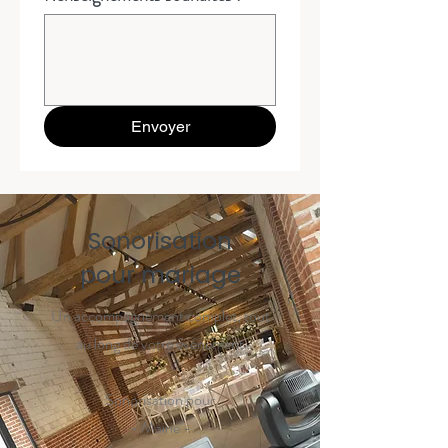
Envoyer
Sonorisation
pour mariage
Un accompagnement complet, tout
au long de votre événément
Sonorisation pour
- Mairie -