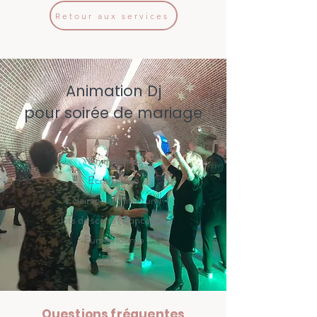
Retour aux services
Animation Dj
pour soirée de mariage
Dj
Animations
Ecran vidéo
Eclairage architectural
Jets de scène (Etincelles)
Fumée lourde
Etc...
Questions fréquentes