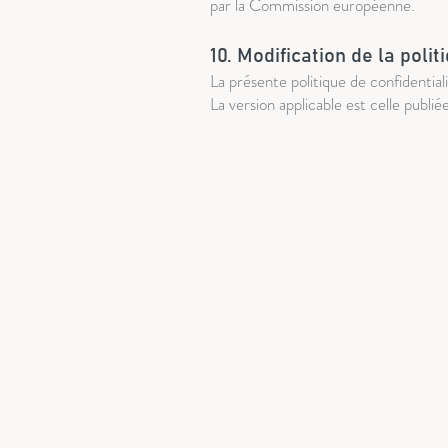
par la Commission européenne.
10. Modification de la polit
La présente politique de confidential
La version applicable est celle publiée 
Services
E
> Dj / Sonorisation
> 
> Magicien
> 
> 