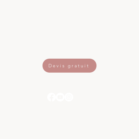
Arbre de Noël
> Mobilier de réception
Devis gratuit
Ben Événementiel