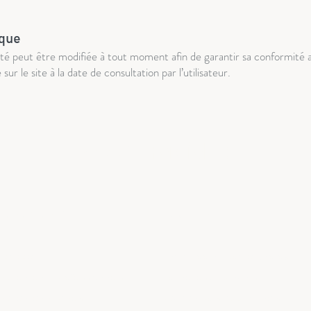
ique
ité peut être modifiée à tout moment afin de garantir sa conformité av
sur le site à la date de consultation par l’utilisateur.
Accès rapide :
vénements
Location
Mariage
> Photobooth / Borne photos
Evénements professionnels
> Tonnelles / Barnums
Evénements privés
> Jeux en bois traditionnels