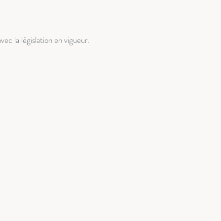
ec la législation en vigueur.
Informations
> FAQ
> Tarifs
> Mentions légales