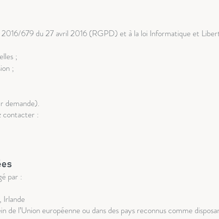
6/679 du 27 avril 2016 (RGPD) et à la loi Informatique et Libert
lles ;
ion ;
sur demande).
 contacter :
ées
é par :
 Irlande
sein de l’Union européenne ou dans des pays reconnus comme disposan